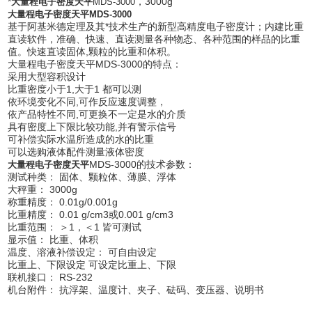
*
，3000g
大量程电子密度天平
MDS-3000
大量程电子密度天平MDS-3000
基于阿基米德定理及其*技术生产的新型高精度电子密度计；内建比重
直读软件，准确、快速、直读测量各种物态、各种范围的样品的比重
值。快速直读固体,颗粒的比重和体积。
大量程电子密度天平MDS-3000的特点：
采用大型容积设计
比重密度小于1,大于1 都可以测
依环境变化不同,可作反应速度调整，
依产品特性不同,可更换不一定是水的介质
具有密度上下限比较功能,并有警示信号
可补偿实际水温所造成的水的比重
可以选购液体配件测量液体密度
MDS-3000的技术参数：
大量程电子密度天平
测试种类： 固体、颗粒体、薄膜、浮体
大秤重： 3000g
称重精度： 0.01g/0.001g
比重精度： 0.01 g/cm3或0.001 g/cm3
比重范围： ＞1，＜1 皆可测试
显示值： 比重、体积
温度、溶液补偿设定： 可自由设定
比重上、下限设定 可设定比重上、下限
联机接口： RS-232
机台附件： 抗浮架、温度计、夹子、砝码、变压器、说明书