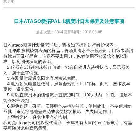
意事项
日本ATAGO爱拓PAL-1糖度计日常保养及注意事项
点击次数：3844 更新时间：2018-08-06
日本atago糖度计测量完毕后，请按如下操作进行维护保养：
1.用纸巾擦拭棱镜表面的样品，再滴几滴水至棱镜表面，用纸巾清洁
棱镜表面及样品台，注意不要太用力，或者使用不够柔软的纸张和
布，以免划伤棱镜的表面。
2.仪器在5分钟内未按任何键，它会自动进入待机状态，显示器关
闭，属于正常情况。
3.在测量时应避免阳光直射棱镜表面。
4.电池如果电量过低时，屏幕会出现：LLL字样，此时，应该及早
更换，避免漏液。
5.可以直接用水的缓慢流水直接短时间（10秒以内）冲洗，但是不
能在水中浸泡。
6.避免跌落，碰坏，安装电池要特别注意，使用硬币，不要使用螺
丝批，避免将电池盖弄花或者使螺纹损坏，失去固定作用。
7.塑料壳体，避免使用有机溶剂。
我司是atago公司的授权代理商，长年备有大量的pal-1糖度计，有需
要可随时来电联系我司。