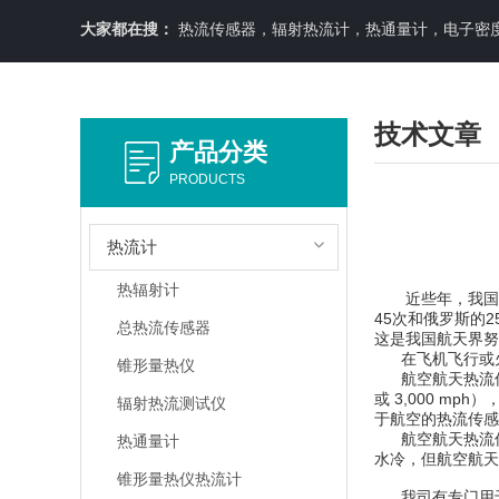
大家都在搜：
热流传感器，辐射热流计，热通量计，电子密
技术文章
产品分类
PRODUCTS
热流计
热辐射计
近些年，我国的航
45次和俄罗斯的2
总热流传感器
这是我国航天界努
在飞机飞行或火
锥形量热仪
航空航天热流传感
或 3,000 
辐射热流测试仪
于航空的热流传感
航空航天热流
热通量计
水冷，但航空航天
锥形量热仪热流计
我司有专门用