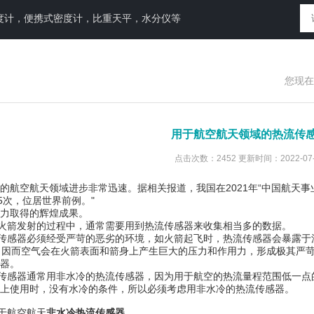
度计，便携式密度计，比重天平，水分仪等
您现在
用于航空航天领域的热流传
点击次数：2452 更新时间：2022-07-
空航天领域进步非常迅速。据相关报道，我国在2021年“中国航天事
5次，位居世界前例。"
力取得的辉煌成果。
箭发射的过程中，通常需要用到热流传感器来收集相当多的数据。
器必须经受严苛的恶劣的环境，如火箭起飞时，热流传感器会暴露于流经
mph），因而空气会在火箭表面和箭身上产生巨大的压力和作用力，形成极
器。
传感器通常用非水冷的热流传感器，因为
用于航空的热流量程范围低一点
上使用时，没有水冷的条件，所以必须考虑用非水冷的热流传感器。
于航空航天
非水冷热流传感器