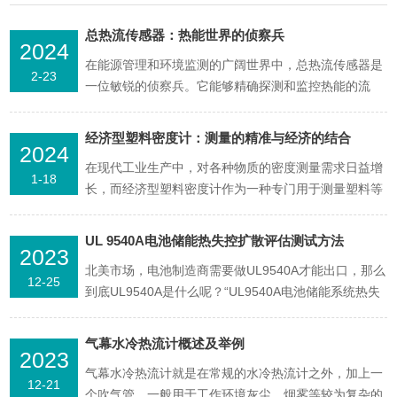
总热流传感器：热能世界的侦察兵
2024
在能源管理和环境监测的广阔世界中，总热流传感器是
2-23
一位敏锐的侦察兵。它能够精确探测和监控热能的流
动，为节能减排、设备安全和舒适生活提供数据支持。
总热流传感器的主要用途在于测量通过某一界面的热流
经济型塑料密度计：测量的精准与经济的结合
2024
量。这些传感器广泛应用于建筑能效评估、工业过程控
在现代工业生产中，对各种物质的密度测量需求日益增
制、暖通空调系统优化等领域，帮助我们理解和管理热
1-18
长，而经济型塑料密度计作为一种专门用于测量塑料等
能的分布和转移...
固体材料密度的仪器，其重要性不言而喻。其中，该产
品因其精准的测量结果和经济效益高的特点，受到了广
UL 9540A电池储能热失控扩散评估测试方法
2023
大用户的热烈欢迎。经济型塑料密度计是一种专门用于
北美市场，电池制造商需要做UL9540A才能出口，那么
测量塑料等固体材料密度的仪器。它采用了先进的电子
12-25
到底UL9540A是什么呢？“UL9540A电池储能系统热失
技术和高精度...
控扩散评估测试方法”是国际上被认可的能够解决储能
系统消防安全隐患的有效途径，受到相关部门的广泛认
气幕水冷热流计概述及举例
2023
可。美国quan威的行业规范，如《美国电工法》（706
气幕水冷热流计就是在常规的水冷热流计之外，加上一
章节）、《美国住宅规范》（R327章...
12-21
个吹气管。一般用于工作环境灰尘、烟雾等较为复杂的