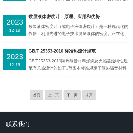
情况，有吹气管，可以保持热流传感器探头的相对干
净，尽量减少误差。如我司的热流传感器STT-25-50-
数显液体密度计：原理、应用和优势
2023
WFP内部结构：Schmidt-Boelter热流类型：全（总）
数显液体密度计（或电子液体密度计）是一种现代化的
热流量程：50kw/m2精度：&plu...
12-19
仪器，利用先进的电子技术测量液体的密度。它在化
学、食品、制药、石油等领域得到广泛应用，提供了准
确、可靠、高效的密度测量解决方案。1.原理：数显液
GB/T 25353-2010 标准热流计规范
2023
体密度计基于阿基米德原理。它包含有浮力传感器和温
GB/T25353-2010隔热隔音材料燃烧及火焰蔓延特性规
度传感器。当被测液体浸入浮力传感器时，液体对浮力
12-19
范有关热流计的如下1范围本标准规定了隔热隔音材料
传感器上浮力...
暴露在辐射热源和火焰下的燃烧性及火焰蔓延特性的试
验方法。本标准适用于评估隔热隔音材料的燃烧性及火
焰蔓延特性。3.6热流计热流计应为25.4mm的圆柱形水
首页
上一页
下一页
末页
冷、总热流密度型、箔式Gardon热流计...
联系我们