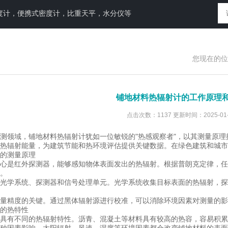
度计，便携式密度计，比重天平，水分仪等
您现在的位
铺地材料热辐射计的工作原理
点击次数：1137 更新时间：2025-01-
领域，铺地材料热辐射计犹如一位敏锐的"热感观察者"，以其测量原理
热辐射能量，为建筑节能和热环境评估提供关键数据。在绿色建筑和城市
的测量原理
是红外探测器，能够感知物体表面发出的热辐射。根据普朗克定律，任
。
学系统、探测器和信号处理单元。光学系统收集目标表面的热辐射，探
精度的关键。通过黑体辐射源进行校准，可以消除环境因素对测量的影
的热特性
有不同的热辐射特性。沥青、混凝土等材料具有较高的热容，容易积累