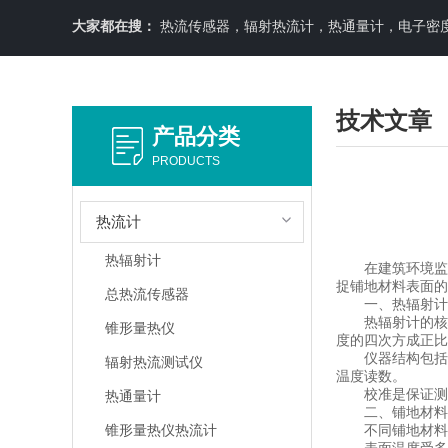
大家都在搜：
热流传感器，辐射热流计，热通量计，电子密
技术文章
产品分类
PRODUCTS
热流计
热辐射计
在建筑环境监测
捉铺地材料表面的
总热流传感器
一、热辐射计
热辐射计的核心
锥形量热仪
度的四次方成正比
仪器结构包括光
辐射热流测试仪
温度读数。
校准是保证测量
热通量计
二、铺地材料
锥形量热仪热流计
不同铺地材料具