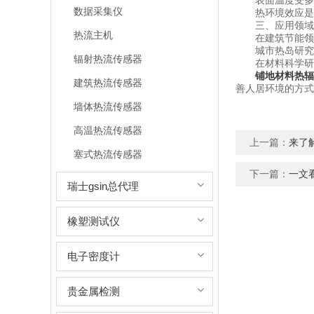
表面温度受多种
数据采集仪
热环境效应是关
三、应用领域
热流主机
在建筑节能领域
城市热岛研究中
辐射热流传感器
在材料科学研究
铺地材料热辐
建筑热流传感器
善人居环境的方式
墙体热流传感器
高温热流传感器
上一篇：
来了
塞式热流传感器
下一篇：
一文
瑞士gsin总代理
橡塑测试仪
电子密度计
贵金属检测