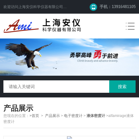
手机：13916481105
欢迎访问
上海安仪科学仪器有限公司
网站！
产品展示
您现在的位置：
>首页
>
产品展示
>
电子密度计
>
液体密度计
>alfamirage液体
密度计