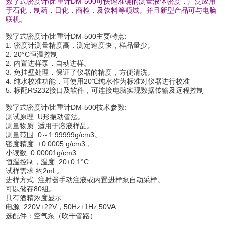
数字式密度计
/
比
重计
DM-50
0
可快速准确的测量液体密度，广泛应用
于石化，制药，日化，商检，及饮料等领域。并且新型产品可与电脑
联机。
数字式密度计/比重计DM-500主要特点:
1. 密度计测量精度高，测定速度快，样品量少。
2. 20
°
C
恒温控制
2. 内置进样泵，自动进样。
3. 免挂壁处理，保证了仪器的精度，方便清洗。
4. 纯水校准功能，可使用20℃纯水作为标准对仪器进行校准
5. 标配RS232接口及软件，可连接电脑实现数据传输及远程控制
数字式密度计/比重计DM-500技术参数:
测试原理: U形振动管法。
测量物质: 适用于溶液样品。
测量范围: 0～1.99999g/cm3。
密度精度: ±0.0005 g/cm3，
小读数: 0.00001g/cm3
恒温控制，温度: 20±0.1°C
试样需求:约2mL。
进样方式: 注射器手动注液或内置进样泵自动采样。
可以储存80组。
具有酒精浓度显示
电源: 220V±22V，50Hz±1Hz,50VA
选配件：空气泵（吹干管路）