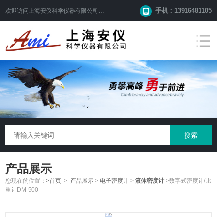
手机：13916481105
欢迎访问
上海安仪科学仪器有限公司
网站！
产品展示
您现在的位置：
>首页
>
产品展示
>
电子密度计
>
液体密度计
>数字式密度计/比
重计DM-500