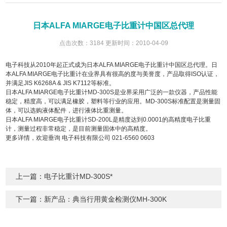
日本ALFA MIARGE电子比重计中国区总代理
点击次数：3184 更新时间：2010-04-09
电子科技从
2010
年起正式成为日本
ALFA MIARGE
电子比重计中国区总代理。日
本
ALFA MIARGE
电子比重计在业界具有很高的度与美誉度，产品取得
ISO
认证，
并满足
JIS K6268A & JIS K7112
等标准。
日本
ALFA MIARGE
电子比重计
MD-300
S
是业界采用广泛的一款仪器，产品性能
稳定，精度高，可以满足橡胶，塑料等行业的应用。
MD-300S
标准配置是测量固
体，可以选购液体配件，进行液体比重测量。
日本
ALFA MIARGE
电子比重计
SD-200L
是精度达到
0.0001
的高精度电子比重
计，测量过程非常稳定，是目前测量固体中的高精度。
更多详情，欢迎垂询 电子科技有限公司
021-6560 0603
上一篇：
电子比重计MD-300S*
下一篇：
新产品：典当行用黄金检测仪MH-300K