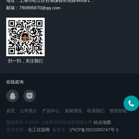
地址：上海市松江区石湖荡镇长塔路945弄18号2楼W-12
邮箱：790895870@qq.com
扫一扫，关注我们
在线咨询
首页
公司简介
产品中心
新闻资讯
联系我们
管理登陆
版权所有 © 2026 上海安仪科学仪器有限公司
站点地图
技术支持：
化工仪器网
备案号：
沪ICP备2021005747号-1