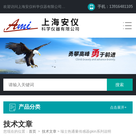
手机：13916481105
欢迎访问
上海安仪科学仪器有限公司
网站！
产品分类
点击展开+
技术文章
您现在的位置：
首页
>
技术文章
>
瑞士热通量传感器gkin系列说明