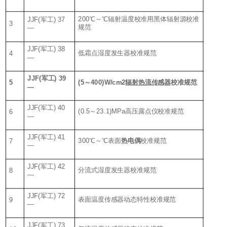
200℃～℃辐射温度校准用黑体辐射源校准
JJF(军工) 37
3
规范
—
JJF(军工) 38
低霜点湿度发生器校准规范
4
—
JJF(军工) 39
(5～400)W/cm2
辐射热流传感器
校准规范
5
—
JJF(军工) 40
(0.5～23.1)MPa高压露点仪校准规范
6
—
JJF(军工) 41
300℃～℃表面
热电偶
校准规范
7
—
JJF(军工) 42
分流式湿度发生器校准规范
8
—
JJF(军工) 72
表面温度传感器动态特性校准规范
9
—
JJF(军工) 73