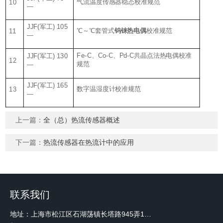
气流温度传感器稳态校准规范
10
—
JJF(军工) 105
℃～℃套管式
钨铼热电偶
校准规范
11
—
Fe-C、Co-C、Pd-C共晶点法热电偶校准
JJF(军工) 130
12
规范
—
JJF(军工) 165
数字温湿度计校准规范
13
—
上一篇：
全（总）热流传感器概述
下一篇：
热流传感器在热流计中的应用
联系我们
地址：上海市松江区石湖荡镇长塔路945弄18号2楼W-12