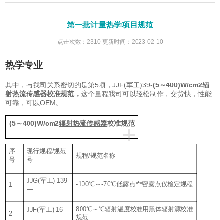
第一批计量热学项目规范
点击次数：2310 更新时间：2023-02-10
热学专业
其中，与我司关系密切的是第5项，JJF(军工)39-
(5～400)W/cm2
辐
射热流传感器
校准规范，
这个量程我司
可以轻松制作，交货快，性能
可靠，可以OEM。
(5～400)W/cm2
辐射热流传感器
校准规范
+
序
现行规程/规范
规程/规范名称
号
号
JJG(军工) 139
-100℃～-70℃低露点***密露点仪检定规程
1
—
800℃～℃辐射温度校准用黑体辐射源校准
JJF(军工) 16
2
规范
—