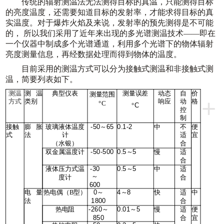
传统的辐射测温法无法测得目标的真温，只能测得目标
的亮度温度，还需要知道目标的发射率，才能求得目标的真
实温度。对于爆炸火焰及来说，发射率的预先测得是不可能
的，
所以我们采用了近年来出现的多光谱测温技术——即在
一个仪器中制成多个光谱通道，利用多个光谱下的物体辐射
亮度测量信息，再经数据处理而得到物体的温度。
目前采用的测温方式可以分为接触式测温和非接触式测
温，简要列表如下。
测温
测温
典型仪表
测量误差
动态
自
价
测量范围
+
方式
类别
响应
动
格
°C
C
°
控
制
接触
膨胀
玻璃液体温度
-50
65
0.1-2
中
不
便
～
式
法
计
适
宜
（水银）
合
双金属温度计
-50-500
0.5
5
慢
适
～
合
液体压力式温
-30
0.5
5
中
适
～
～
度计
合
600
电量
热电偶
（
型）
0
4
8
快
适
中
B
～
～
法
1800
合
热电阻
-260
0.01
5
慢
适
便
～
～
850
合
宜