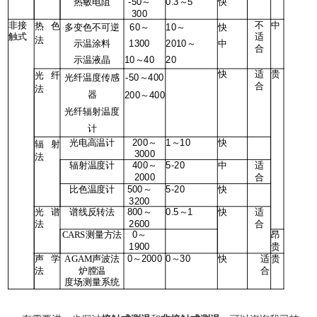
热敏电阻
-50
0.3
5
快
～
～
300
非接
不
中
热色
多变色不可逆
60
10
快
～
～
触式
适
法
示温涂料
1300
2010
中
～
合
示温液晶
10
40
20
～
快
适
贵
光纤
光纤温度传感
-50
400
～
合
法
器
200
400
～
光纤辐射温度
计
光电高温计
200
1
10
快
～
～
辐射
3000
法
辐射温度计
400
5-20
中
适
～
2000
合
比色温度计
500
5-20
快
～
3200
光谱
谱线反转法
800
0.5
1
快
适
～
～
法
2600
合
测量方法
0
昂
CARS
～
1900
贵
声学
声波法
0
2000
0
30
快
适
贵
AGAM
～
～
法
炉膛温
合
度场测量系统