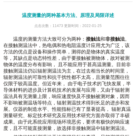
温度测量的两种基本方法、原理及局限详述
点击次数：11473 更新时间：2022-01-25
温度的测量方法大致可分为两种：
接触法
和
非接触法
。
在接触测温法中，热电偶和热电阻温度计应用尤为广泛，该
方法的优点是设备和操作简单，测得的是物体的真实温度
等，其缺点是动态特性差，由于要接触被测物体，故对被测
物体的温度分布有影响，
且不能应用于甚高温测量。目前非
接触测温法仍以辐射测温法为主，在过去相当长的时间里，
辐射测温法的可靠性和抗干扰性都不太高，且测量范围往往
仅限于较高温度。但近年来，
由于电子技术的飞快发展，半
导体材料的进步及计算机技术的发展与应用，又由于辐射测
温法具有无测量上限，响应速度快及不接触被测对象，因而
不影响被测温场等特点，辐射测温技术得到长足的进步和发
展。仪器的制造水平、性能指标已有了显著提高，
辐射真温
测量研究、标定技术研究及应用技术研究方面亦取得了丰硕
成果。由于此系统应用现场环境恶劣，要求有极快的响应速
度，且不可能直接测量，故选择非接触测温中辐射测温法。