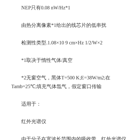
NEP只有0.08 nW/Hz*1
由热分离像素*1给出的线芯片的低串扰
检测性类型.1.08×10 9 cm×Hz 1/2/W×2
*1取决于惰性气体/真空
*2无窗空气，黑体T=500 K;E=38W/m2;在
Tamb=25℃;填充气体氙气，假定窗口传输
适用于：
红外光谱仪
由于分子在宽波长范围内的吸收带，红外光谱仪