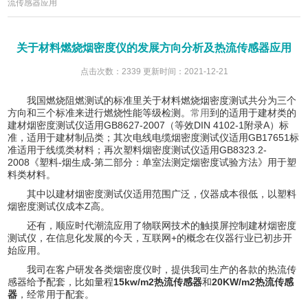
流传感器应用
关于材料燃烧烟密度仪的发展方向分析及热流传感器应用
点击次数：2339 更新时间：2021-12-21
我国燃烧阻燃测试的标准里关于材料燃烧烟密度测试共分为三个
方向和三个标准来进行燃烧性能等级检测。
常用
到的适用于建材类的
建材烟密度测试仪适用GB8627-2007（等效DIN 4102-1附录A
）标
准，适用于建材制品类；其次电线电缆烟密度测试仪适用GB17651标
准适用于线缆类材料；再次塑料烟密度测试仪适用GB8323.2-
2008《塑料-烟生成-第二部分：单室法测定烟密度试验方法》用于塑
料类材料。
其中以建材烟密度测试仪适用范围广泛，仪器成本很低，以塑料
烟密度测试仪成本Z高。
还有，顺应时代潮流应用了物联网技术的触摸屏控制建材烟密度
测试仪，在信息化发展的今天，互联网+的概念在仪器行业已初步开
始应用。
我司在客户研发各类烟密度仪时，提供我司生产的各款的热流传
感器给予配套，比如量程
1
5kw/m2热流传感器
和
20KW/m2热流传感
器
，经常用于配套。