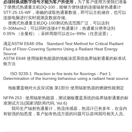
必须转换成数字信号才能为客户所使用，
为了客户使用方便我们准备
DQ-100
了便携式热通量主机
，能够方便快捷的连接辐射热通量计
STT-25-15-WF
，准确的读取热通量数值，即可以主机储存，也可以
连接电脑进行实时观测及数据存储。
DQ-100
便携式热通量主机
测试热流范围广泛，可以达到
0~30Mw/m2
4
；可以同时连接
个热通量计；热通量分辨率达到
0.05%
1s~999s
（全量程）；采样周期可以在
（任意设置）。
ASTM E648
09a Standard Test Method for Critical Radiant
满足
–
Flux of Floor-Covering Systems Using a Radiant Heat Energy
Source
ASTM E648
使用辐射热能源的地板涂层系统临界辐射通量的标准试
验方法
ISO 9239-1 Reaction to fire tests for floorings - Part 1:
Determination of the burning behaviour using a radiant heat source
.
1
:
地板覆盖物对火反应试验
第
部分
使用辐射热源的燃烧性能测定
NFPA 253 :
使用辐射热能源，测试侧板覆盖系统的临界辐射通量的标
(
, Vol.6)
准测试方法
国家消防局代码
我司生产辐射热通量计，热流传感器，热流计已有多年，在业内
有较强的知悉度，客户如有热流方面的问题可以咨询我司相关人员。