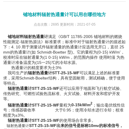
铺地材料辐射热通量计可以用在哪些地方
点击次数：2695 更新时间：2021-07-05
铺地材料辐射热通量计
GB/T 11785-2005
满足《
铺地材料的燃烧
-
性能测定
辐射热源法》标准要求；标准中对于辐射热通量计的描述如
4. 10
25
下：
用于测量试件辐射通量的热通量计应选用无开口，直径
mm
(
Schmidt-Boetter
)
(0-15) kW/m'
的热通量计
如
型
。它的量程为
，
(1 0-15) kW/m
校准时应在辐射通量为
，的范围内操作
使用时须
为热
(15
25)
通量计准备温度为
一
℃的冷却水源。
3%
热通量计的精度要求为士
STT-25-15-WF
可以满足上述的标准要
我司生产的
辐射热通量计
求，
Schmidt-Boelter
采用
结构，具有坚固耐用，测试精确，便于使用
等特点。
STT-25-15-WF
还可以
辐射热通量计
应用于地面和飞行航空试验、
传热研究、可燃性试验热流标准、火灾试验、材料开发和窑炉开发
等。
2
STT-25-15-WF
0-15kW/m
辐射热通量计
量程为
；输出毫伏线性信
0.95
号；传感器吸收率
大于
；使用冷却水进行冷却；校准
±3%
精度为
。
STT-25-15-WF
辐射热通量计
的使用场合非常多。
STT-25-15-WF
出来的信号是标称10mv的标准信号
，
辐射热通量计