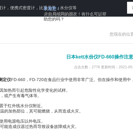
度计，便携式密度计，比重天平，水分仪等
欢迎您！
来自局域网的朋友！有什么可以帮
助您的吗？
您现在的位
日本kett水份仪FD-660操作注
点击次数：2776 更新时间：2021-05-
测定仪
FD-660，FD-720在食品行业中使用非常广泛。但在操作和使
量因加热而引起危险性化学变化的试样。
，或产生有毒气体等。
物置于红外线水分仪附近。
温的加热部位，其可能燃烧，从而造成火灾。
可使用电源电压以外电压。
可能造成仪器过热而导致设备故障戒火灾。