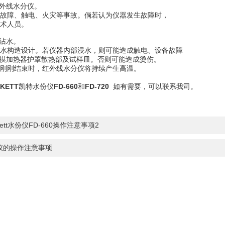
红外线水分仪。
故障、触电、火灾等事故。倘若认为仪器发生故障时，
术人员。
可沾水。
水构造设计。若仪器内部浸水，则可能造成触电、设备故障
触摸加热器护罩散热部及试样皿。否则可能造成烫伤。
刚刚结束时，红外线水分仪将持续产生高温。
KETT
凯特水份仪
FD-660
和
FD-720
如有需要，可以联系我司。
ett水份仪FD-660操作注意事项2
仪的操作注意事项