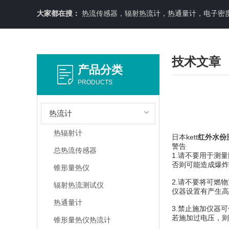
大家都在搜：
热流传感器，辐射热流计，热通量计，电子密
技术文章
产品分类
PRODUCTS
热流计
热辐射计
日本kett
红外水份
警告
总热流传感器
1.请不要用于测
否则可能造成爆炸
锥形量热仪
2.请不要将可燃
辐射热流测试仪
仪器设置有产生高
热通量计
3.禁止施加仪器
若施加过电压，则
锥形量热仪热流计