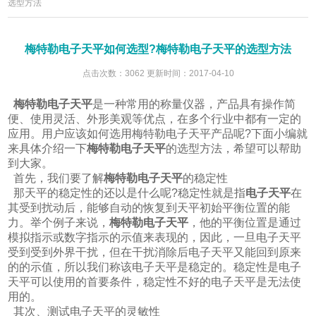
选型方法
梅特勒电子天平如何选型?梅特勒电子天平的选型方法
点击次数：3062 更新时间：2017-04-10
梅特勒电子天平
是一种常用的称量仪器，产品具有操作简
便、使用灵活、外形美观等优点，在多个行业中都有一定的
应用。用户应该如何选用梅特勒电子天平产品呢?下面小编就
来具体介绍一下
梅特勒电子天平
的选型方法，希望可以帮助
到大家。
首先，我们要了解
梅特勒电子天平
的稳定性
那天平的稳定性的还以是什么呢?稳定性就是指
电子天平
在
其受到扰动后，能够自动的恢复到天平初始平衡位置的能
力。举个例子来说，
梅特勒电子天平
，他的平衡位置是通过
模拟指示或数字指示的示值来表现的，因此，一旦电子天平
受到受到外界干扰，但在干扰消除后电子天平又能回到原来
的的示值，所以我们称该电子天平是稳定的。稳定性是电子
天平可以使用的首要条件，稳定性不好的电子天平是无法使
用的。
其次、测试电子天平的灵敏性