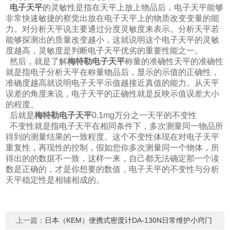
电子天平
的灵敏性是指在天平上放上物品后，电子天平能够
非常快速敏捷的察觉出放在电子天平上的物质改变变量的能
力。对分析天平说主要通过分度灵敏度来表示。分析天平若
能够探测出的质量改变越小，这就说明这个电子天平的灵敏
度越高，灵敏度是判断电子天平优劣的重要性能之一。
然后，就是了解
梅特勒电子天平
称量的准确性天平的准确性
就是指电子分析天平在称量物品后，显示的示值的正确性，
准确度越高就说明电子天平示值越接近真值的能力。从天平
误差的角度来说，电子天平的正确性就是反映示值误差大小
的程度。
后就是
梅特勒电子天平
0.1mg万分之一天平的不变性
不变性就是指电子天平在相同条件下，多次测量同一物品所
得到的测量结果的一致程度。这个不变性体现在对电子天平
重复性，再现性的控制，假如您你多次测量同一个物体，所
得出的的数据不一致，这样一来，自己都无法确定那一个读
数是正确的，才是你想要的数值，电子天平的不变性与分析
天平稳定性是相辅相成的。
上一篇：
日本（KEM）便携式密度计DA-130N日常维护小窍门