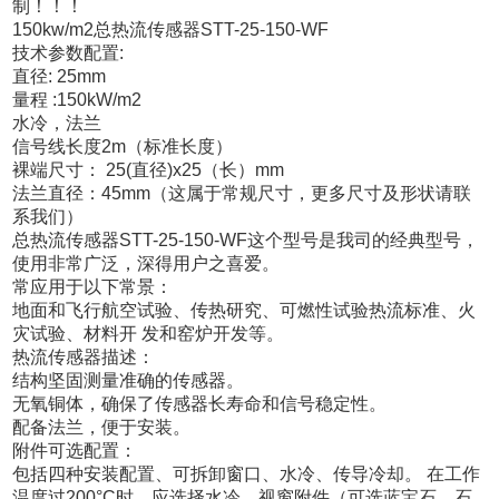
制！！！
150kw/m2总热流传感器STT-25-150-WF
技术参数配置:
直径: 25mm
量程 :150kW/m2
水冷，法兰
信号线长度2m（标准长度）
裸端尺寸： 25(直径)x25（长）mm
法兰直径：45mm（这属于常规尺寸，更多尺寸及形状请联
系我们）
总热流传感器STT-25-150-WF
这个型号是我司的经典型号，
使用非常广泛，深得用户之喜爱。
常应用于以下常景：
地面和飞行航空试验、传热研究、可燃性试验热流标准、火
灾试验、材料开 发和窑炉开发等。
热流传感器描述：
结构坚固测量准确的传感器。
无氧铜体，确保了传感器长寿命和信号稳定性。
配备法兰，便于安装。
附件可选配置：
包括四种安装配置、可拆卸窗口、水冷、传导冷却。 在工作
温度过200°C时，应选择水冷。视窗附件（可选蓝宝石、石