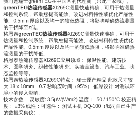
我司是瑞士greenTEG在中国区的代理商（只此一家哦）。
greenTEG热流传感器
XI269C测量快速精确，可用于热测量
和控制系统，帮助您提高能效、改进材料特性或优化产品性
能。0.5mm 厚度以及均一的较低热阻，将影响精确热流测量
的干扰降至z低。
格恩泰
greenTEG热流传感器
XI269C
测量快速准确，可用于
热测量和控制系统，帮助您提高能效、改进材料特性或优化
产品性能。0.5mm 厚度以及均一的较低热阻，将影响准确热
流测量的干扰降低。
格恩泰热流传感器XI269C应用领域： 保温性能、建筑技
术、医学研究、织物性能研 究、实验室设备、汽车工业、状
态监控等等。
格恩泰热流传感器XI269C特点： 瑞士原产精品 此款尺寸较
大 18 x 18mm 0.7 秒响应时间（95%） 低噪设计 对测试环
境小的侵入影响。
技术参数： 灵敏度: 3.5μV/(W/m2) 温度： -50 / 150°C 校正精
度： ±3% 线性：
可选件： 测试主机 DQ-100（我司自己生产
的数据采集仪）。