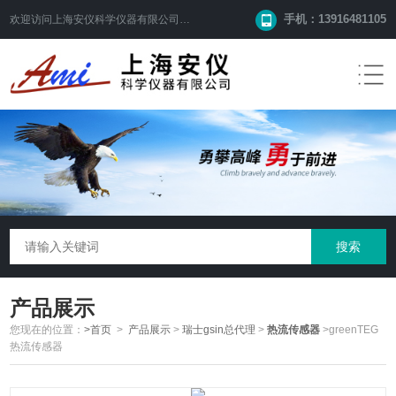
手机：13916481105
欢迎访问
上海安仪科学仪器有限公司
网站！
产品展示
您现在的位置：
>首页
>
产品展示
>
瑞士gsin总代理
>
热流传感器
>greenTEG
热流传感器