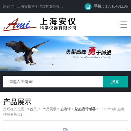
手机：13916481105
欢迎访问
上海安仪科学仪器有限公司
网站！
产品展示
您现在的位置：
>首页
>
产品展示
>
热流计
>
总热流传感器
>GTT-25锅炉热流
传感器热流计