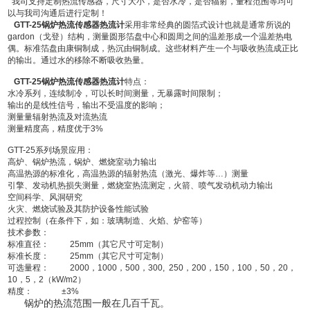
我司支持定制热流传感器，尺寸大小，是否水冷，是否辐射，量程范围等均可
以与我司沟通后进行定制！
GTT-25锅炉热流传感器热流计
采用非常经典的圆箔式设计也就是通常所说的
gardon（戈登）结构，测量圆形箔盘中心和圆周之间的温差形成一个温差热电
偶。标准箔盘由康铜制成，热沉由铜制成。这些材料产生一个与吸收热流成正比
的输出。通过水的移除不断吸收热量。
GTT-25锅炉热流传感器热流计
特点：
水冷系列，连续制冷，可以长时间测量，无暴露时间限制；
输出的是线性信号，输出不受温度的影响；
测量量辐射热流及对流热流
测量精度高，精度优于3%
GTT-25系列场景应用：
高炉、锅炉热流，锅炉、燃烧室动力输出
高温热源的标准化，高温热源的辐射热流（激光、爆炸等…）测量
引擎、发动机热损失测量，燃烧室热流测定，火箭、喷气发动机动力输出
空间科学、风洞研究
火灾、燃烧试验及其防护设备性能试验
过程控制（在条件下，如：玻璃制造、火焰、炉窑等）
技术参数：
标准直径： 25mm（其它尺寸可定制）
标准长度： 25mm（其它尺寸可定制）
可选量程： 2000，1000，500，300, 250，200，150，100，50，20，
10，5，2（kW/m2）
精度： ±3%
锅炉的热流范围一般在几百千瓦。