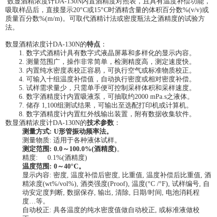
数显酒精浓度计
DA-130N
内置酒精度对照表，且具有温度补偿功能，
吸取样品后，直接显示
20°C
或
15°C
时酒精含量的体积百分数
%(v/v)
或
质量百分数
%(m/m)
。可取代酒精计法或密度瓶法之酒精度的试验方
法。
数显酒精浓度计
DA-130N
的
特点
：
1.
数字式酒精计具有数字式液晶屏幕和多样化的显示内容。
2.
测量范围广，操作非常简单，检测精度高，测定速度快。
3.
内置纯水密度表校正容易，可执行空气或标准物质校正。
4.
可输入十组温度补偿值，自动执行密度或相对密度补偿。
5.
试样需求量少，只需单手便可控制采样体积和采样速度。
6.
数字酒精度计内置吸液泵，可抽取约
2000 mPa.s
之液体。
7.
储存
1,100
组测试结果，可输出至选配打印机或计算机。
8.
数字酒精度计内置红外线输出装置，附有数据收集软件。
数显酒精浓度计
DA-130N
的
技术参数
：
测量方式
: U
形管振动频率法。
测量物质
:
适用于各种液体试样。
测定范围
: 0.0
～
100.0%(
酒精度
)
。
精度
: 0.1%(
酒精度
)
温度范围
: 0
～
40°C
。
显示内容
:
密度
,
温度补偿后密度
,
比重值
,
温度补偿后比重值
,
酒
精浓度
(wt%/vol%),
酒类强度
(Proof),
温度
(°C /°F),
试样编号
,
自
动安定度判断
,
数据保存
,
输出
,
清除
,
日期
/
时间
,
电池消耗程
度
…
等。
自动校正
:
具各温度的纯水密度值做自动校正
,
或标准液做校