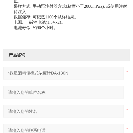
正。
采样方式
:
手动泵注射器方式
(
粘度小于
2000mPa.s),
或使用注射
筒注入。
数据储存
:
可记忆
1100
个试样结果。
电源
:
碱性电池
(1.5Vx2)
。
电池寿命
:
约
90
个小时。
产品咨询