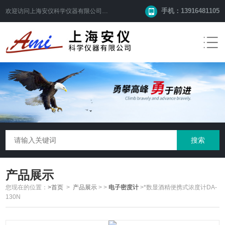
手机：13916481105
欢迎访问
上海安仪科学仪器有限公司
网站！
产品展示
您现在的位置：
>首页
>
产品展示
>
>
电子密度计
>*数显酒精便携式浓度计DA-
130N