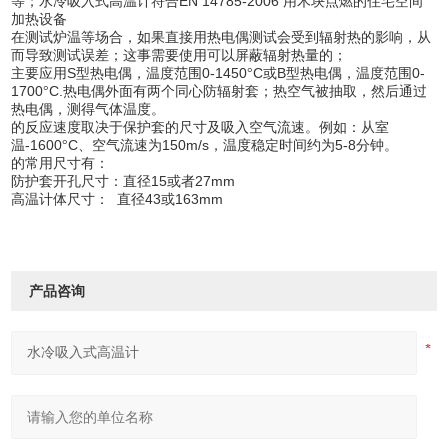
EN 14785-2006
等；水冷吸入式高温计符合
用木块点燃的住宅空间
加热设备
在测试炉温等场合，如果直接用热电偶测试会受到辐射热的影响，从
而导致测试误差；这事需要使用可以屏蔽辐射热量的；
S
0-1450
C
B
0-
主要应用
型热电偶，温度范围
°
或
型热电偶，温度范围
1700
C.
°
热电偶外面有两个同心防辐射套；热空气被抽取，然后通过
热电偶，测得气体温度。
的反应速度取决于保护套的尺寸及吸入空气流速。例如：从室
-1600
C
150m/s
5-8
温
°
、空气流速为
，温度稳定时间约为
分钟。
的常用尺寸有：
15
27mm
防护套开孔尺寸：直径
或者
43
163mm
高温计体尺寸：
直径
或
产品咨询