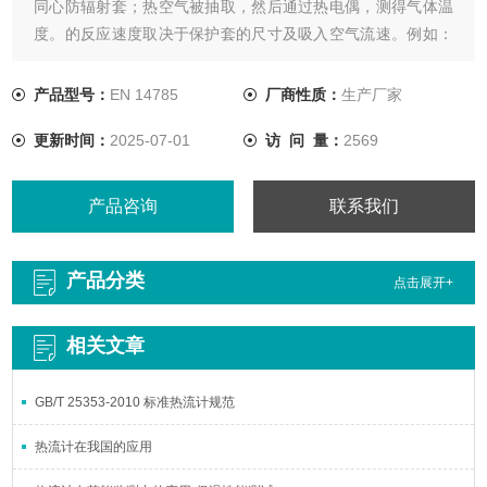
同心防辐射套；热空气被抽取，然后通过热电偶，测得气体温
度。的反应速度取决于保护套的尺寸及吸入空气流速。例如：
从室温-1600癈、空气流速为150m/s，温度稳定时间约为5-8分
钟。
产品型号：
EN 14785
厂商性质：
生产厂家
更新时间：
2025-07-01
访 问 量：
2569
产品咨询
联系我们
产品分类
点击展开+
相关文章
GB/T 25353-2010 标准热流计规范
热流计在我国的应用