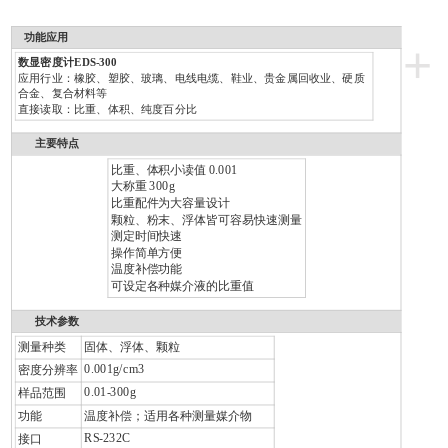
功能应用
+
数显密度计EDS-300
应用行业：橡胶、塑胶、玻璃、电线电缆、鞋业、贵金属回收业、硬质
合金、复合材料等
直接读取：比重、体积、纯度百分比
主要特点
比重、体积小读值 0.001
大称重 300g
比重配件为大容量设计
颗粒、粉末、浮体皆可容易快速测量
测定时间快速
操作简单方便
温度补偿功能
可设定各种媒介液的比重值
技术参数
测量种类
固体、浮体、颗粒
0.001g/cm3
密度分辨率
0.01-300g
样品范围
功能
温度补偿；适用各种测量媒介物
RS-232C
接口