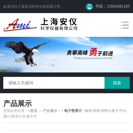
手机：13916481105
欢迎访问
上海安仪科学仪器有限公司
网站！
产品展示
您现在的位置：
>首页
>
产品展示
>
>
电子密度计
>橡胶/塑胶/塑料比重天平/比
重计/密度计/比重天平