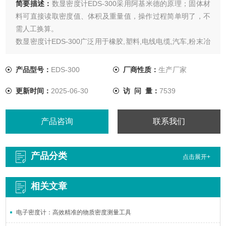
简要描述：
数显密度计EDS-300采用阿基米德的原理；固体材
料可直接读取密度值、体积及重量值，操作过程简单明了，不
需人工换算。
数显密度计EDS-300广泛用于橡胶,塑料,电线电缆,汽车,粉末冶
金,高分子，食品,化妆品等行业的塑料粒料,金属材料,陶瓷,磁
芯,玻璃,树脂,高分子材料,石墨等材料的密度测量。
产品型号：
EDS-300
厂商性质：
生产厂家
更新时间：
2025-06-30
访 问 量：
7539
产品咨询
联系我们
产品分类
点击展开+
相关文章
电子密度计：高效精准的物质密度测量工具